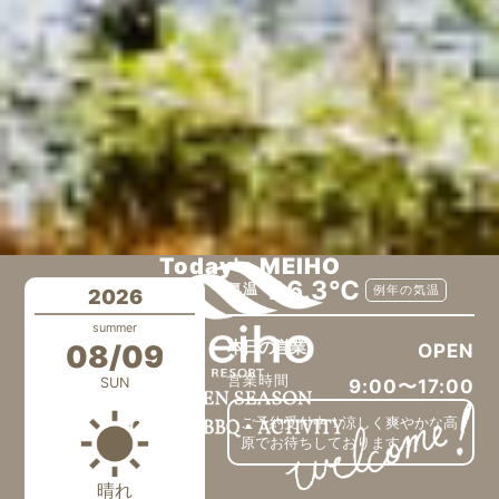
Today's MEIHO
26.3℃
気温
例年の気温
2026
summer
本日の営業
08/09
OPEN
営業時間
SUN
9:00〜17:00
ご予約受付中！涼しく爽やかな高
原でお待ちしております！
晴れ