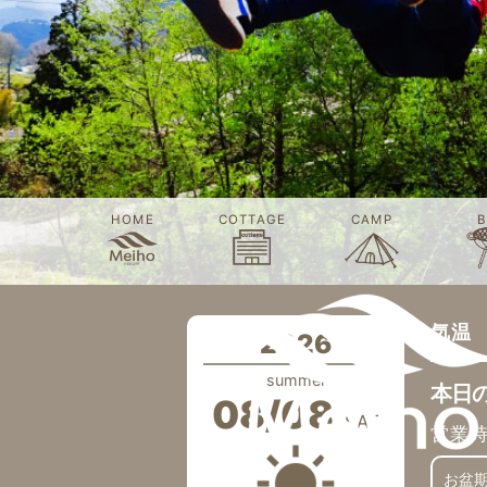
HOME
COTTAGE
CAMP
B
気温
2026
summer
本日
08/08
SAT
営業
お盆