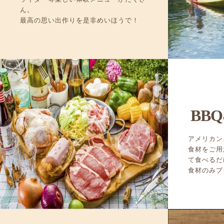
ん。
最高の思い出作りを是非めいほうで！
BBQ
アメリカン
食材をご用
て食べるだ
食材のみプ