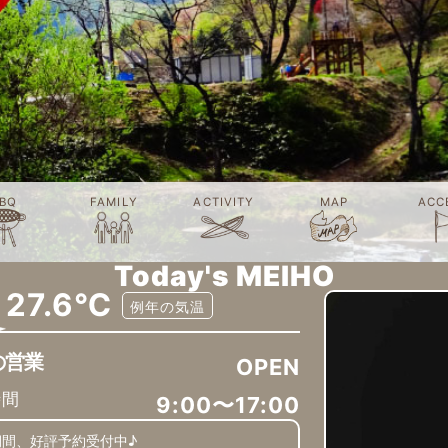
BQ
FAMILY
ACTIVITY
MAP
ACC
Today's MEIHO
27.6℃
例年の気温
の営業
OPEN
時間
9:00〜17:00
期間、好評予約受付中♪