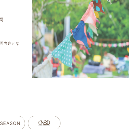
問
問内容とな
 SEASON