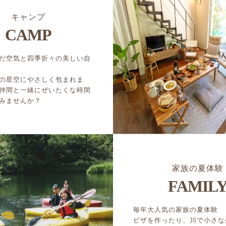
キャンプ
CAMP
だ空気と四季折々の美しい自
の星空にやさしく包まれま
仲間と一緒にぜいたくな時間
みませんか？
家族の夏体験
FAMIL
毎年大人気の家族の夏体験
ピザを作ったり、川で小さな