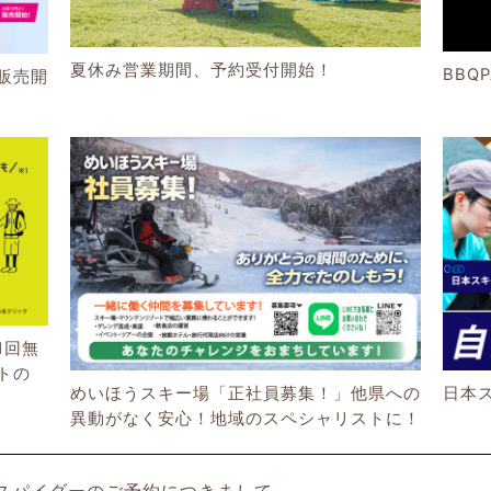
夏休み営業期間、予約受付開始！
BBQ
販売開
1回無
トの
めいほうスキー場「正社員募集！」他県への
日本
異動がなく安心！地域のスペシャリストに！