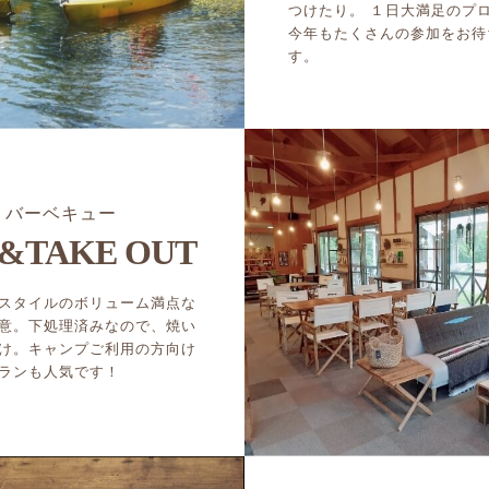
つけたり。 １日大満足のプ
今年もたくさんの参加をお待
す。
バーベキュー
&TAKE OUT
スタイルのボリューム満点な
意。下処理済みなので、焼い
け。キャンプご利用の方向け
ランも人気です！