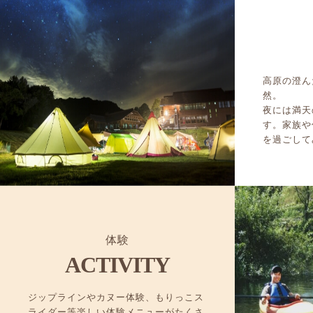
高原の澄ん
然。
夜には満天
す。家族や
を過ごして
体験
ACTIVITY
ジップラインやカヌー体験、もりっこス
ライダー等楽しい体験メニューがたくさ