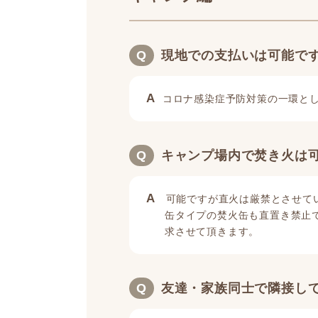
Q
現地での支払いは可能で
A
コロナ感染症予防対策の一環と
Q
キャンプ場内で焚き火は
A
可能ですが直火は厳禁とさせて
缶タイプの焚火缶も直置き禁止で
求させて頂きます。
Q
友達・家族同士で隣接し