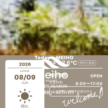
Today's MEIHO
27.6℃
気温
例年の気温
2026
summer
本日の営業
08/09
OPEN
営業時間
SUN
9:00〜17:00
お盆期間、好評予約受付中♪
晴れ