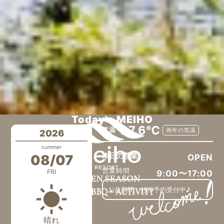
Today's MEIHO
27.6℃
気温
例年の気温
2026
summer
本日の営業
08/07
OPEN
営業時間
FRI
9:00〜17:00
お盆期間、好評予約受付中♪
晴れ