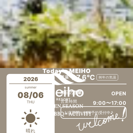
Today's MEIHO
27.6℃
気温
例年の気温
2026
summer
本日の営業
08/06
OPEN
営業時間
THU
9:00〜17:00
お盆期間、好評予約受付中♪
晴れ