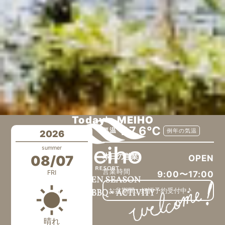
Today's MEIHO
27.6℃
気温
例年の気温
2026
summer
本日の営業
08/07
OPEN
営業時間
FRI
9:00〜17:00
お盆期間、好評予約受付中♪
晴れ