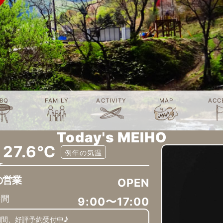
BQ
FAMILY
ACTIVITY
MAP
ACC
Today's MEIHO
27.6℃
例年の気温
の営業
OPEN
時間
9:00〜17:00
期間、好評予約受付中♪