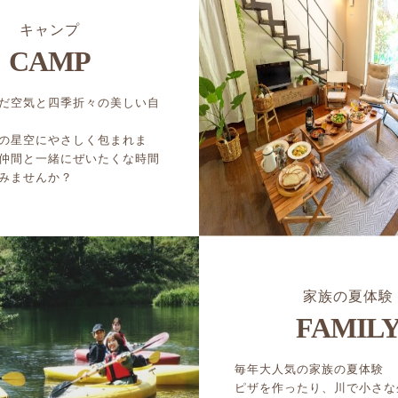
キャンプ
CAMP
だ空気と四季折々の美しい自
の星空にやさしく包まれま
仲間と一緒にぜいたくな時間
みませんか？
家族の夏体験
FAMIL
毎年大人気の家族の夏体験
ピザを作ったり、川で小さな