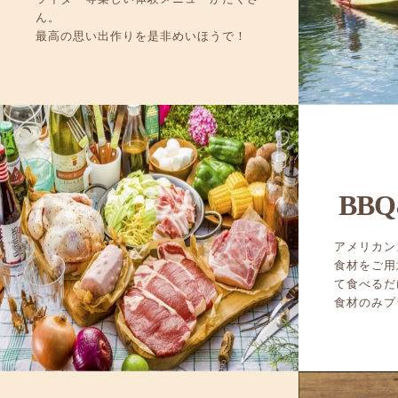
ん。
最高の思い出作りを是非めいほうで！
BBQ
アメリカン
食材をご用
て食べるだ
食材のみプ