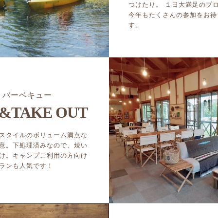
つけたり。 １日大満足のプ
今年もたくさんの参加をお待
す。
バーベキュー
&TAKE OUT
スタイルのボリューム満点な
意。下処理済みなので、焼い
け。キャンプご利用の方向け
ランも人気です！