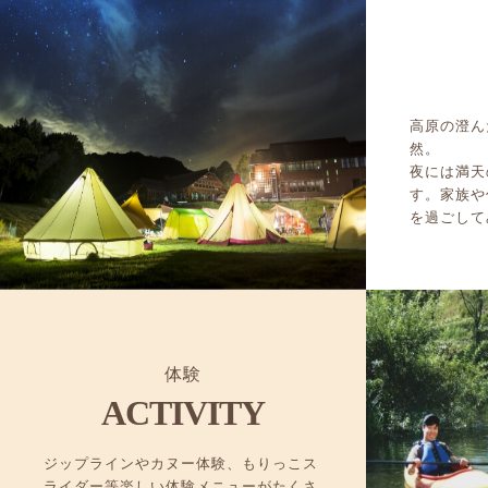
高原の澄ん
然。
夜には満天
す。家族や
を過ごして
体験
ACTIVITY
ジップラインやカヌー体験、もりっこス
ライダー等楽しい体験メニューがたくさ