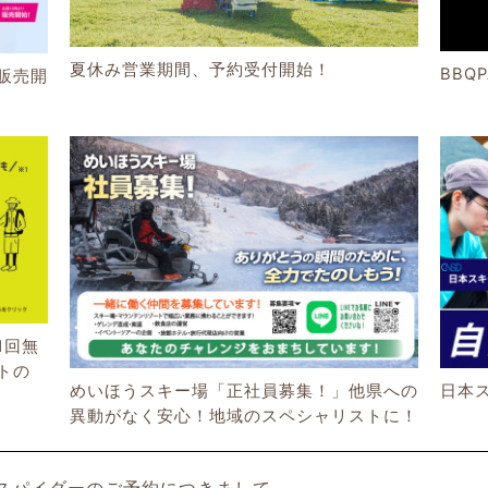
夏休み営業期間、予約受付開始！
BBQ
販売開
1回無
トの
めいほうスキー場「正社員募集！」他県への
日本
異動がなく安心！地域のスペシャリストに！