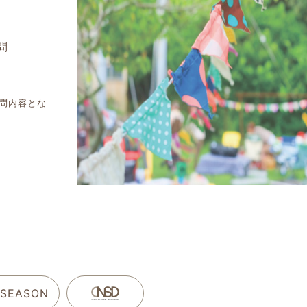
問
問内容とな
 SEASON