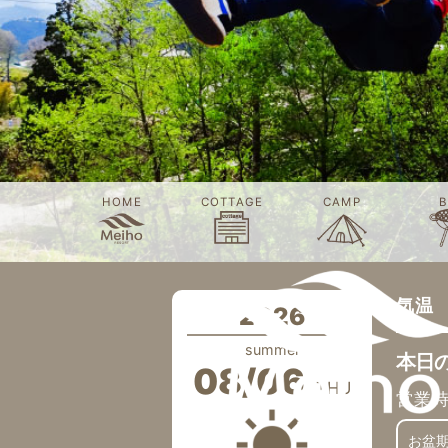
HOME
COTTAGE
CAMP
B
気温
2026
summer
本日
08/06
THU
営業
お盆