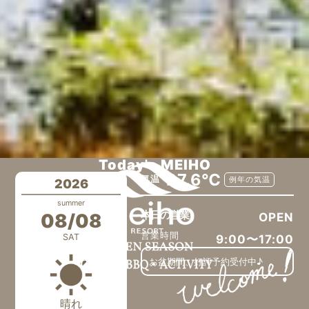
Today's MEIHO
27.6℃
気温
例年の気温
2026
summer
本日の営業
08/08
OPEN
営業時間
SAT
9:00〜17:00
お盆期間、好評予約受付中♪
晴れ