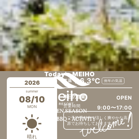
Today's MEIHO
26.3℃
気温
例年の気温
2026
summer
本日の営業
08/10
OPEN
営業時間
MON
9:00〜17:00
ご予約受付中！涼しく爽やかな高
原でお待ちしております！
晴れ