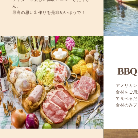
ん。
最高の思い出作りを是非めいほうで！
BBQ
アメリカン
食材をご用
て食べるだ
食材のみプ