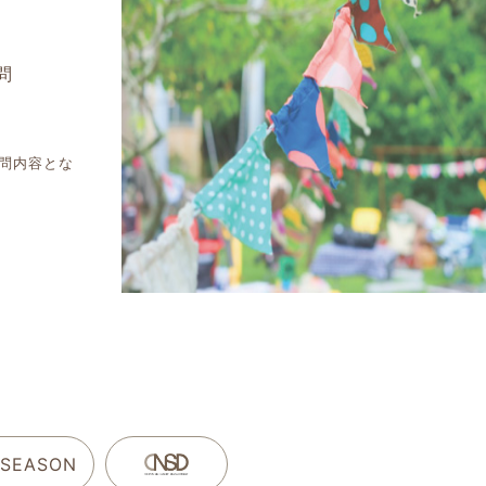
問
問内容とな
 SEASON