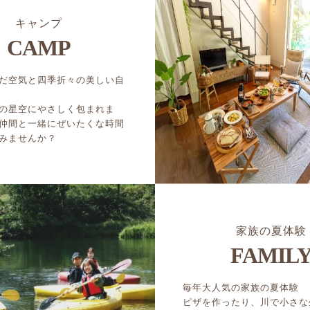
キャンプ
CAMP
だ空気と四季折々の美しい自
の星空にやさしく包まれま
仲間と一緒にぜいたくな時間
みませんか？
家族の夏体験
FAMIL
毎年大人気の家族の夏体験
ピザを作ったり、川で小さな