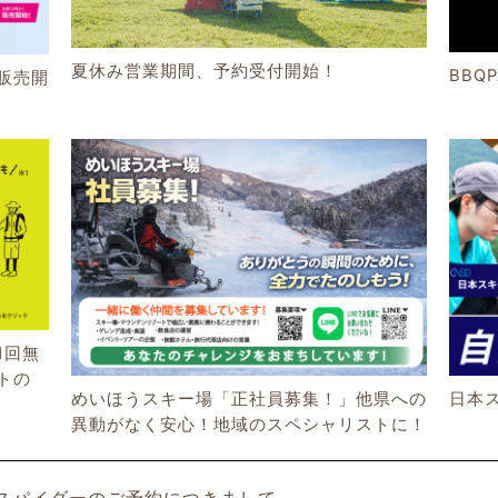
夏休み営業期間、予約受付開始！
BBQ
販売開
1回無
トの
めいほうスキー場「正社員募集！」他県への
日本
異動がなく安心！地域のスペシャリストに！