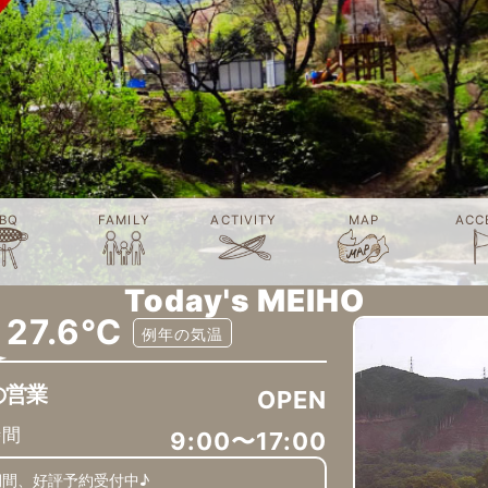
BQ
FAMILY
ACTIVITY
MAP
ACC
Today's MEIHO
27.6℃
例年の気温
の営業
OPEN
時間
9:00〜17:00
期間、好評予約受付中♪