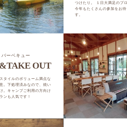
つけたり。 １日大満足のプ
今年もたくさんの参加をお待
す。
バーベキュー
&TAKE OUT
スタイルのボリューム満点な
意。下処理済みなので、焼い
け。キャンプご利用の方向け
ランも人気です！