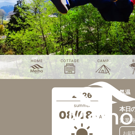
HOME
COTTAGE
CAMP
B
気温
2026
summer
本日
08/08
SAT
営業
お盆