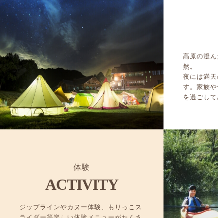
高原の澄ん
然。
夜には満天
す。家族や
を過ごして
体験
ACTIVITY
ジップラインやカヌー体験、もりっこス
ライダー等楽しい体験メニューがたくさ