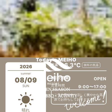
Today's MEIHO
26.3℃
気温
例年の気温
2026
summer
本日の営業
08/09
OPEN
営業時間
SUN
9:00〜17:00
ご予約受付中！涼しく爽やかな高
原でお待ちしております！
晴れ