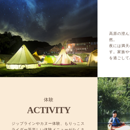
高原の澄ん
然。
夜には満天
す。家族や
を過ごして
体験
ACTIVITY
ジップラインやカヌー体験、もりっこス
ライダー等楽しい体験メニューがたくさ