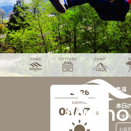
HOME
COTTAGE
CAMP
B
気温
2026
summer
本日
08/07
FRI
営業
お盆