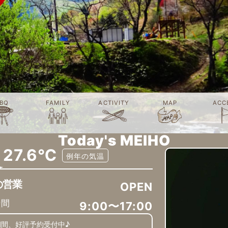
BQ
FAMILY
ACTIVITY
MAP
ACC
Today's MEIHO
27.6℃
例年の気温
の営業
OPEN
時間
9:00〜17:00
期間、好評予約受付中♪