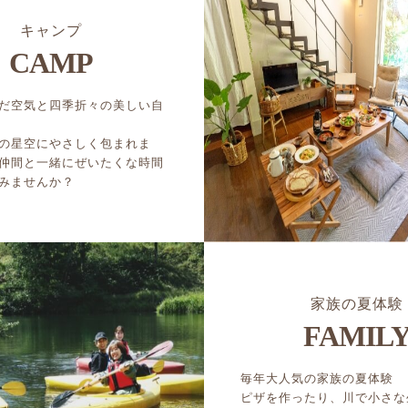
キャンプ
CAMP
だ空気と四季折々の美しい自
の星空にやさしく包まれま
仲間と一緒にぜいたくな時間
みませんか？
家族の夏体験
FAMIL
毎年大人気の家族の夏体験
ピザを作ったり、川で小さな