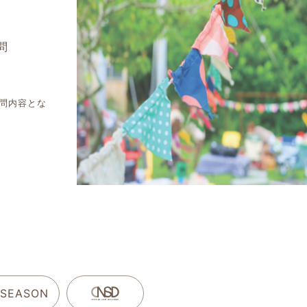
問
問内容とな
 SEASON