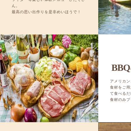
ん。
最高の思い出作りを是非めいほうで！
BBQ
アメリカン
食材をご用
て食べるだ
食材のみプ