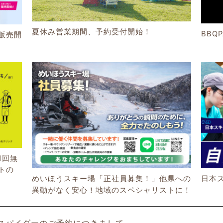
夏休み営業期間、予約受付開始！
BBQ
販売開
1回無
トの
めいほうスキー場「正社員募集！」他県への
日本
異動がなく安心！地域のスペシャリストに！