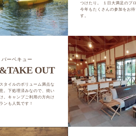
つけたり。 １日大満足のプ
今年もたくさんの参加をお待
す。
バーベキュー
&TAKE OUT
スタイルのボリューム満点な
意。下処理済みなので、焼い
け。キャンプご利用の方向け
ランも人気です！