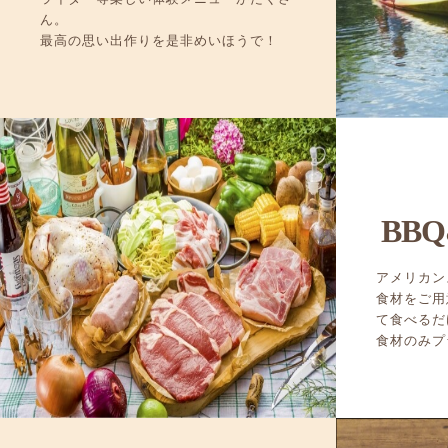
ん。
最高の思い出作りを是非めいほうで！
BBQ
アメリカン
食材をご用
て食べるだ
食材のみプ