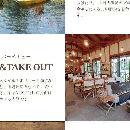
つけたり。 １日大満足のプ
今年もたくさんの参加をお待
す。
バーベキュー
&TAKE OUT
スタイルのボリューム満点な
意。下処理済みなので、焼い
け。キャンプご利用の方向け
ランも人気です！