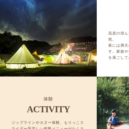
高原の澄ん
然。
夜には満天
す。家族や
を過ごして
体験
ACTIVITY
ジップラインやカヌー体験、もりっこス
ライダー等楽しい体験メニューがたくさ