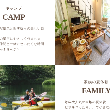
キャンプ
CAMP
だ空気と四季折々の美しい自
の星空にやさしく包まれま
仲間と一緒にぜいたくな時間
みませんか？
家族の夏体験
FAMIL
毎年大人気の家族の夏体験
ピザを作ったり、川で小さな