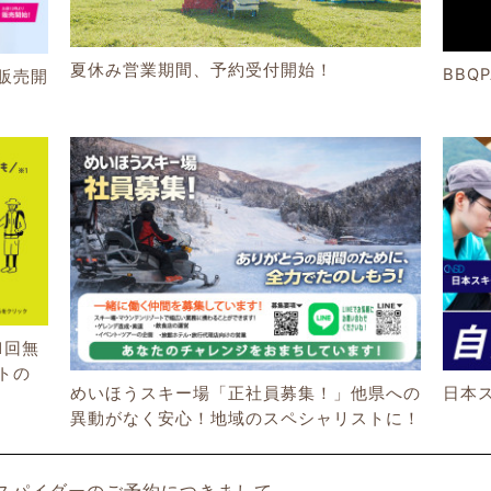
夏休み営業期間、予約受付開始！
BBQ
販売開
1回無
トの
めいほうスキー場「正社員募集！」他県への
日本
異動がなく安心！地域のスペシャリストに！