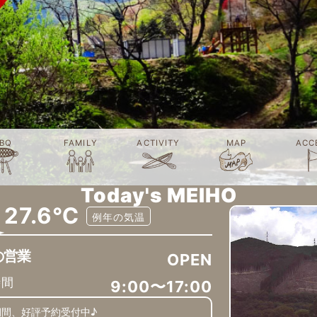
BQ
FAMILY
ACTIVITY
MAP
ACC
Today's MEIHO
27.6℃
例年の気温
の営業
OPEN
時間
9:00〜17:00
期間、好評予約受付中♪