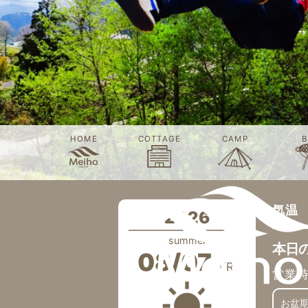
HOME
COTTAGE
CAMP
B
気温
2026
summer
本日
08/07
FRI
営業
お盆