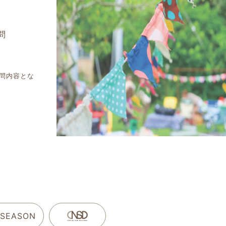
問
問内容とな
 SEASON