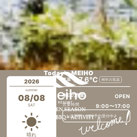
Today's MEIHO
27.6℃
気温
例年の気温
2026
summer
本日の営業
08/08
OPEN
営業時間
SAT
9:00〜17:00
お盆期間、好評予約受付中♪
晴れ