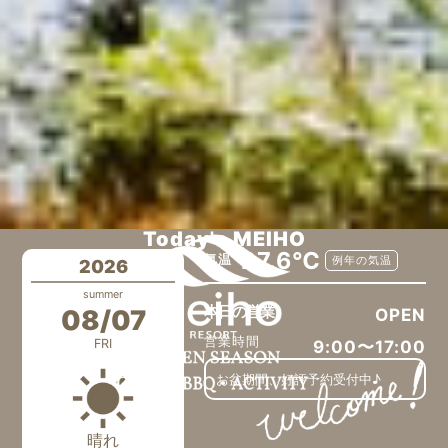
Today's MEIHO
27.6℃
気温
例年の気温
2026
summer
本日の営業
08/07
OPEN
営業時間
FRI
9:00〜17:00
お盆期間、好評予約受付中♪
晴れ