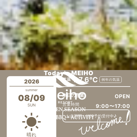
Today's MEIHO
27.6℃
気温
例年の気温
2026
summer
本日の営業
08/09
OPEN
営業時間
SUN
9:00〜17:00
お盆期間、好評予約受付中♪
晴れ